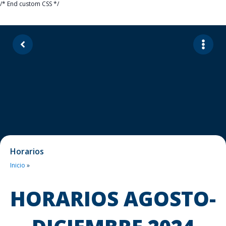
/* End custom CSS */
Horarios
Inicio
»
HORARIOS AGOSTO-