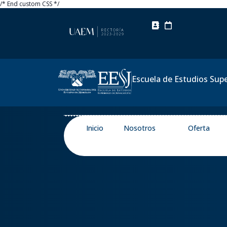
/* End custom CSS */
Escuela de Estudios Sup
Inicio
Nosotros
Oferta