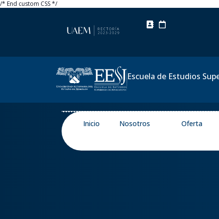
/* End custom CSS */
Escuela de Estudios Sup
Inicio
Nosotros
Oferta